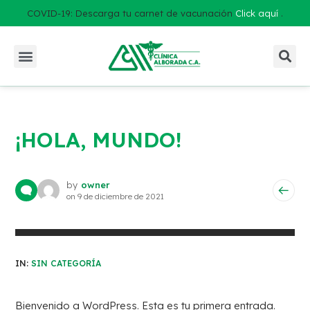
COVID-19: Descarga tu carnet de vacunación
Click aquí
.
¡HOLA, MUNDO!
by
owner
on
9 de diciembre de 2021
IN:
SIN CATEGORÍA
Bienvenido a WordPress. Esta es tu primera entrada.