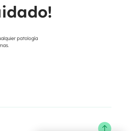
uidado!
alquier patología
mas.