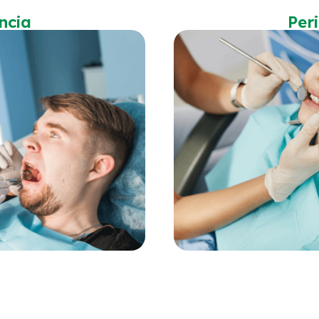
ncia
Per