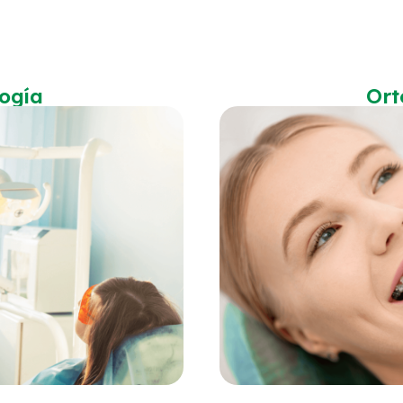
ogía
Ort