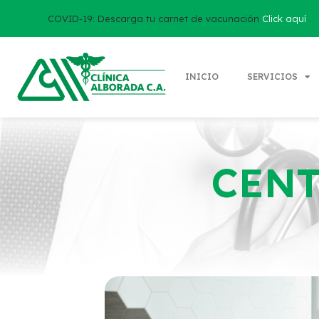
COVID-19: Descarga tu carnet de vacunación
Click aquí
.
INICIO
SERVICIOS
CEN